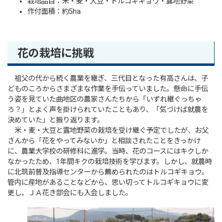
栽培品目：米・麦・大豆・トルコギキョウ・露地野菜
作付面積：約5ha
花の栽培に挑戦
祖父の代から続く農業を継ぎ、三代目となった有高さんは、子
どものころからさまざまな作業を手伝っていました。懸命に手伝
う姿を見ていた曲地区の農家さんたちから「いずれ継ぐっちゃ
ろ？」とよく声を掛けられていたこともあり、「気づけば就農を
決めていた」と振り返ります。
米・麦・大豆と露地野菜の栽培を受け継ぐ予定でしたが、お父
さんから「花をやってみないか」と相談されたことをきっかけ
に、農業大学校の研修科に進学。当時、花のコースにはキクしか
なかったため、1年間キクの栽培技術を学びます。しかし、就農時
に北筑前普及指導センターから薦められたのはトルコギキョウ。
管内に産地があることなどから、思い切ってトルコギキョウに変
更し、ＪＡ花き部会にも入会しました。