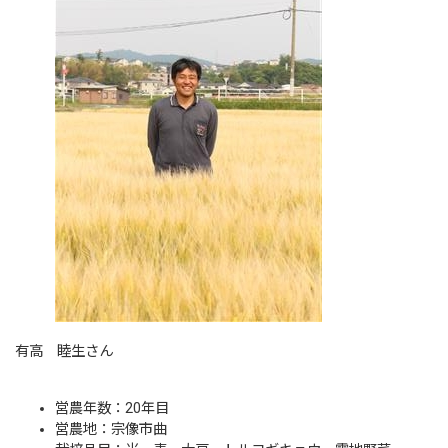
有高 睦生さん
営農年数：20年目
営農地：宗像市曲