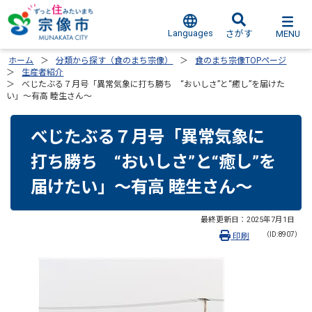
Languages
MENU
さがす
ホーム
分類から探す（食のまち宗像）
食のまち宗像TOPページ
生産者紹介
べじたぶる７月号「異常気象に打ち勝ち “おいしさ”と“癒し”を届けた
い」～有高 睦生さん～
べじたぶる７月号「異常気象に
打ち勝ち “おいしさ”と“癒し”を
届けたい」～有高 睦生さん～
最終更新日：
2025年7月1日
（ID:8907）
印刷