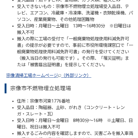
受入品目：燃やすごみ、金物類、ガラス類、粗大ごみ
受入できないもの：宗像市不燃物埋立処理場受入品目、テ
レビ、エアコン、冷蔵庫・冷凍庫、洗濯機・衣類乾燥機、パ
ソコン、産業廃棄物、その他処理困難物
受入日時：月曜日～土曜日 13時～16時30分 ※日曜日は
搬入不可
搬入の際に工場の受付で「一般廃棄物処理使用料減免許可
書」の提示が必要ですので、事前に市役所環境課窓口で「一
般廃棄物処理使用料減免許可書」の発行を受けてください
（搬入当日の発行も可能です）。その際、「罹災証明」ま
たは「被害届出証明書」を提示してください。
宗像清掃工場ホームページ
（外部リンク）
宗像市不燃物埋立処理場
住所：宗像市河東1776番地
受入品目：陶磁器、土砂、がれき（コンクリート・レン
ガ・スレート・瓦）
受入日時：月曜日～金曜日 8時30分～16時 ※土曜日、日
曜日、祝日は搬入不可
搬入するごみの内容を確認しますので、災害ごみを搬入車両