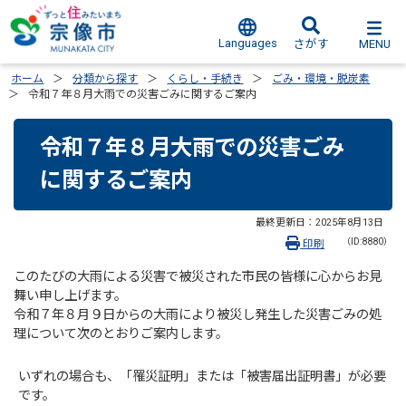
Languages
MENU
さがす
ホーム
分類から探す
くらし・手続き
ごみ・環境・脱炭素
令和７年８月大雨での災害ごみに関するご案内
令和７年８月大雨での災害ごみ
に関するご案内
最終更新日：
2025年8月13日
（ID:8880）
印刷
このたびの大雨による災害で被災された市民の皆様に心からお見
舞い申し上げます。
令和７年８月９日からの大雨により被災し発生した災害ごみの処
理について次のとおりご案内します。
いずれの場合も、「罹災証明」または「被害届出証明書」が必要
です。