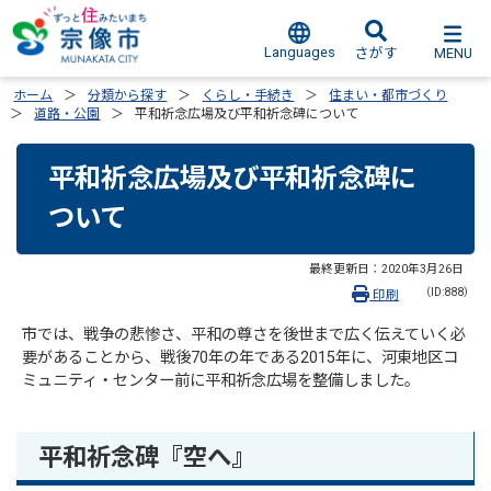
Languages
MENU
さがす
ホーム
分類から探す
くらし・手続き
住まい・都市づくり
道路・公園
平和祈念広場及び平和祈念碑について
平和祈念広場及び平和祈念碑に
ついて
最終更新日：
2020年3月26日
（ID:888）
印刷
市では、戦争の悲惨さ、平和の尊さを後世まで広く伝えていく必
要があることから、戦後70年の年である2015年に、河東地区コ
ミュニティ・センター前に平和祈念広場を整備しました。
平和祈念碑『空へ』