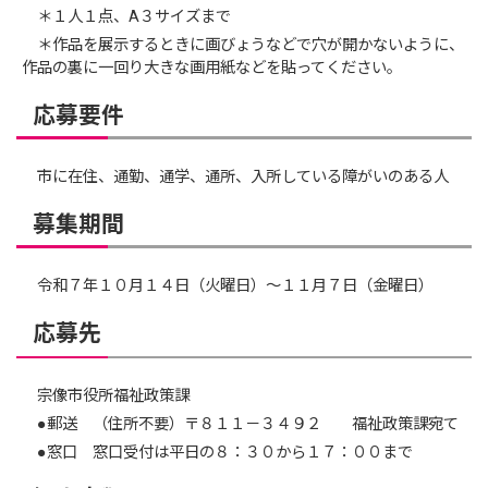
＊１人１点、A３サイズまで
＊作品を展示するときに画びょうなどで穴が開かないように、
作品の裏に一回り大きな画用紙などを貼ってください。
応募要件
市に在住、通勤、通学、通所、入所している障がいのある人
募集期間
令和７年１０月１４日（火曜日）～１１月７日（金曜日）
応募先
宗像市役所福祉政策課
●郵送 （住所不要）〒８１１－３４９２ 福祉政策課宛て
●窓口 窓口受付は平日の８：３０から１７：００まで