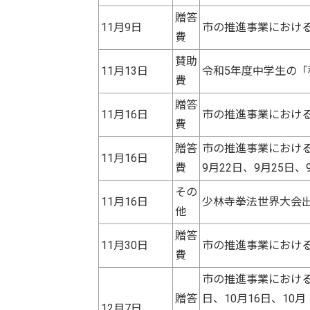
贈答
11月9日
市の推進事業における関
費
賛助
11月13日
令和5年度中学生の「
費
贈答
11月16日
市の推進事業における
費
贈答
市の推進事業における関
11月16日
費
9月22日、9月25日、
その
11月16日
少林寺拳法世界大会出
他
贈答
11月30日
市の推進事業における関
費
市の推進事業における関
贈答
日、10月16日、10月
12月7日