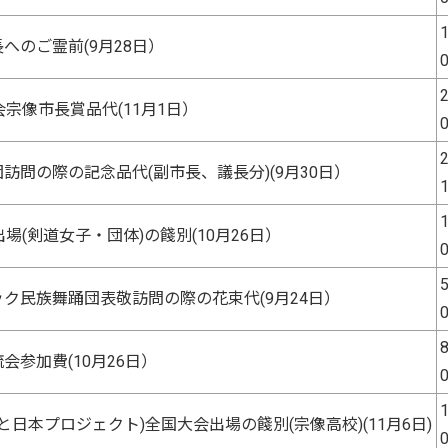
1
へのご霊前(9月28日）
2
宗像市長賞品代(11月1日）
2
訪問の際の記念品代(副市長、議長分)(9月30日）
1
場(剣道女子・団体)の餞別(10月26日）
5
ク民族舞踊団表敬訪問の際の花束代(9月24日）
8
会参加費(10月26日）
1
と日本プロジェクト)全国大会出場の餞別(宗像高校)(11月6日)