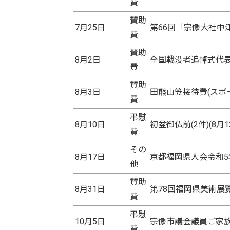
費
賛助
7月25日
第66回「宗像大社中
費
賛助
8月2日
全国戦没者追悼式代表
費
賛助
8月3日
田熊山笠接待費(スポ
費
弔慰
8月10日
初盆御仏前(2件)(8月
費
その
8月17日
京都福岡県人会令和5
他
賛助
8月31日
第78回福岡県美術展覧
費
弔慰
10月5日
宗像市議会議員ご家族
費