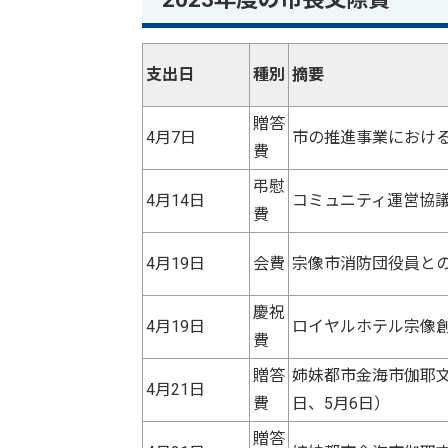
支出日
種別
摘要
贈答
4月7日
市の推進事業における
費
弔慰
4月14日
コミュニティ運営協議
費
4月19日
会費
宗像市消防団役員との
慶祝
4月19日
ロイヤルホテル宗像創
費
贈答
姉妹都市金海市伽耶
4月21日
費
日、5月6日）
贈答