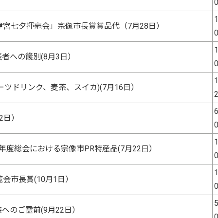
1
津宮七夕揮毫会」宗像市長賞賞品代（7月28日）
1
者への餞別(8月3日）
1
ーツドリンク、麦茶、スイカ)(7月16日）
6
12日）
1
年度総会における宗像市PR特産品(7月22日）
1
会市長賞(10月1日）
5
へのご霊前(9月22日）