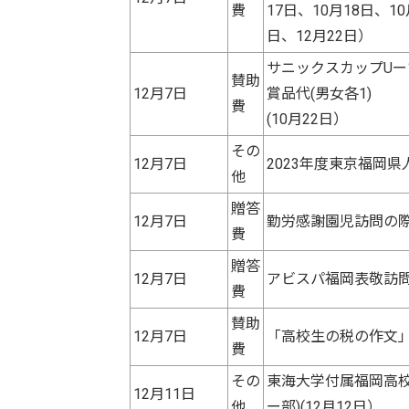
費
17日、10月18日、10
日、12月22日）
サニックスカップUー
賛助
12月7日
賞品代(男女各1)
費
(10月22日）
その
12月7日
2023年度東京福岡県
他
贈答
12月7日
勤労感謝園児訪問の際の
費
贈答
12月7日
アビスパ福岡表敬訪問
費
賛助
12月7日
「高校生の税の作文」
費
その
東海大学付属福岡高
12月11日
他
ー部)(12月12日）