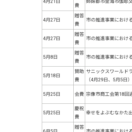
4月21日
姉妹都市金海市伽耶文
費
贈答
4月27日
市の推進事業における
費
贈答
4月27日
市の推進事業における
費
贈答
5月8日
市の推進事業における
費
賛助
サニックスワールドラ
5月18日
費
（4月29日、5月5日
5月25日
会費
宗像市商工会第18回
慶祝
5月25日
幸せをよぶむなかた出
費
贈答
6月5日
市の推進事業における