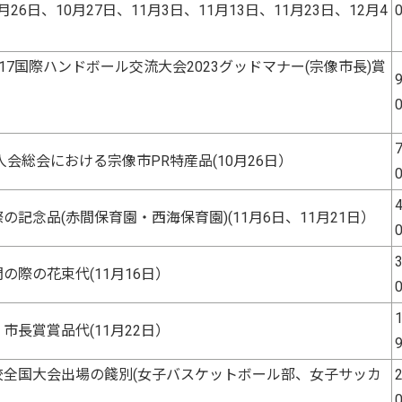
月26日、10月27日、11月3日、11月13日、11月23日、12月4
17国際ハンドボール交流大会2023グッドマナー(宗像市長)賞
9
7
人会総会における宗像市PR特産品(10月26日）
4
記念品(赤間保育園・西海保育園)(11月6日、11月21日）
3
の際の花束代(11月16日）
1
市長賞賞品代(11月22日）
校全国大会出場の餞別(女子バスケットボール部、女子サッカ
2