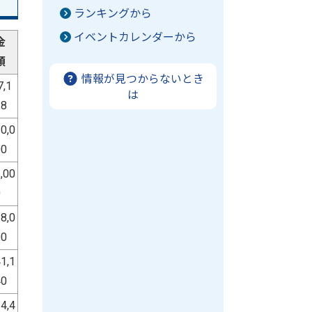
ランキングから
イベントカレンダーから
金
額
情報が見つからないとき
7,1
は
28
0,0
00
,00
0
8,0
00
1,1
40
4,4