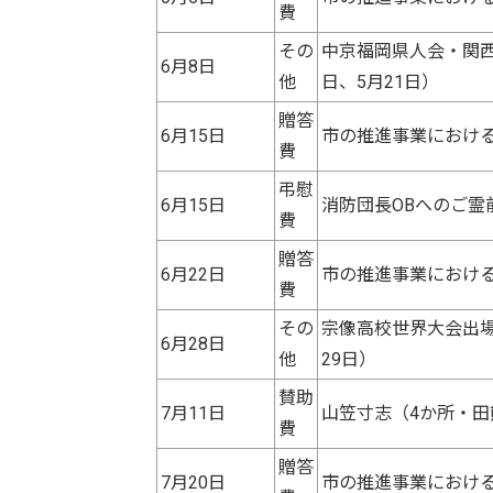
費
その
中京福岡県人会・関西
6月8日
他
日、5月21日）
贈答
6月15日
市の推進事業における
費
弔慰
6月15日
消防団長OBへのご霊前
費
贈答
6月22日
市の推進事業における
費
その
宗像高校世界大会出場
6月28日
他
29日）
賛助
7月11日
山笠寸志（4か所・田
費
贈答
7月20日
市の推進事業における