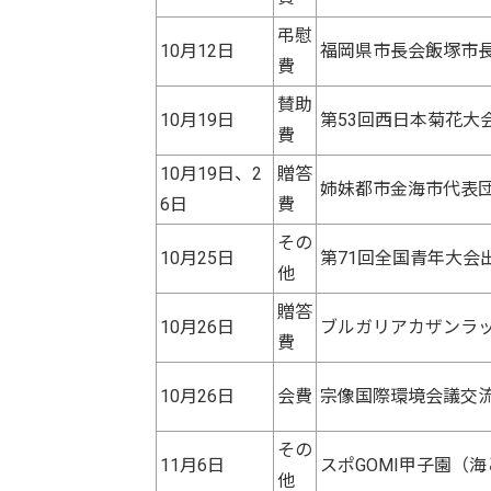
弔慰
10月12日
福岡県市長会飯塚市長
費
賛助
10月19日
第53回西日本菊花大会
費
10月19日、2
贈答
姉妹都市金海市代表団
6日
費
その
10月25日
第71回全国青年大会出
他
贈答
10月26日
ブルガリアカザンラッ
費
10月26日
会費
宗像国際環境会議交流
その
11月6日
スポGOMI甲子園（海
他