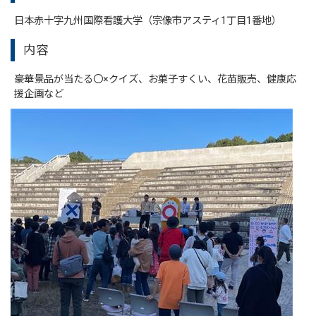
日本赤十字九州国際看護大学（宗像市アスティ1丁目1番地）
内容
豪華景品が当たる〇×クイズ、お菓子すくい、花苗販売、健康応
援企画など