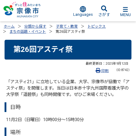
Languages
MENU
さがす
ホーム
分類から探す
子育て・教育
トピックス
まちの話題・イベント
第26回アスティ祭
第26回アスティ祭
最終更新日：
2025年9月12日
（ID:8742）
印刷
「アスティ21」に立地している企業、大学、宗像市が協働で「ア
スティ祭」を開催します。当日は日本赤十字九州国際看護大学の
大学祭「遥碧祭」も同時開催です。ぜひご来場ください。
日時
11月2日（日曜日）10時00分～15時30分
場所