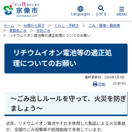
Languages
MENU
さがす
ホーム
分類から探す
くらし・手続き
ごみ・環境・脱炭素
家庭系ごみ
分別ごみ
リチウムイオン電池等の適正処理についてのお願い
リチウムイオン電池等の適正処
理についてのお願い
最終更新日：
2026年1月9日
（ID:8740）
印刷
～ごみ出しルールを守って、火災を防ぎ
ましょう～
近年、リチウムイオン電池やそれを使用した製品による火災事故
が、全国のごみ収集車や処理施設で多発しています。