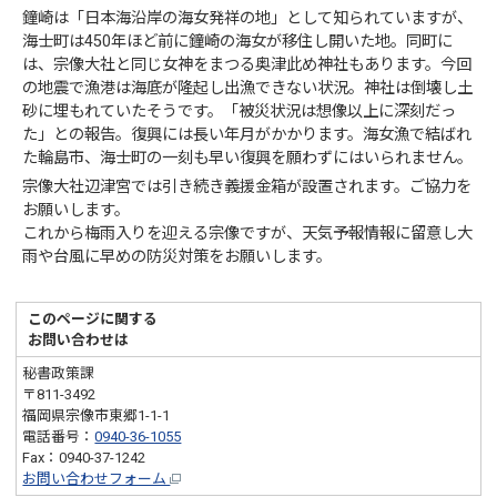
鐘崎は「日本海沿岸の海女発祥の地」として知られていますが、
海士町は450年ほど前に鐘崎の海女が移住し開いた地。同町に
は、宗像大社と同じ女神をまつる奥津此め神社もあります。今回
の地震で漁港は海底が隆起し出漁できない状況。神社は倒壊し土
砂に埋もれていたそうです。「被災状況は想像以上に深刻だっ
た」との報告。復興には長い年月がかかります。海女漁で結ばれ
た輪島市、海士町の一刻も早い復興を願わずにはいられません。
宗像大社辺津宮では引き続き義援金箱が設置されます。ご協力を
お願いします。
これから梅雨入りを迎える宗像ですが、天気予報情報に留意し大
雨や台風に早めの防災対策をお願いします。
このページに関する
お問い合わせは
秘書政策課
〒811-3492
福岡県宗像市東郷1-1-1
電話番号：
0940-36-1055
Fax：0940-37-1242
お問い合わせフォーム