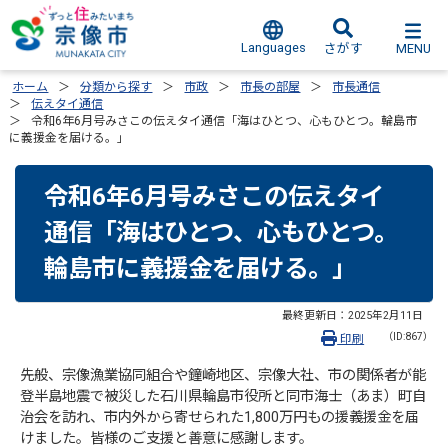
Languages
MENU
さがす
ホーム
分類から探す
市政
市長の部屋
市長通信
伝えタイ通信
令和6年6月号みさこの伝えタイ通信「海はひとつ、心もひとつ。輪島市
に義援金を届ける。」
令和6年6月号みさこの伝えタイ
通信「海はひとつ、心もひとつ。
輪島市に義援金を届ける。」
最終更新日：
2025年2月11日
（ID:867）
印刷
先般、宗像漁業協同組合や鐘崎地区、宗像大社、市の関係者が能
登半島地震で被災した石川県輪島市役所と同市海士（あま）町自
治会を訪れ、市内外から寄せられた1,800万円もの援義援金を届
けました。皆様のご支援と善意に感謝します。