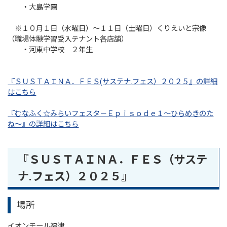
・大島学園
※１０月１日（水曜日）～１１日（土曜日）くりえいと宗像
（職場体験学習受入テナント各店舗）
・河東中学校 ２年生
『ＳＵＳＴＡＩＮＡ．ＦＥＳ(サステナ.フェス）２０２５』の詳細
はこちら
『むなふく☆みらいフェスタ－Ｅｐｉｓｏｄｅ１～ひらめきのた
ね～』の詳細はこちら
『ＳＵＳＴＡＩＮＡ．ＦＥＳ（サステ
ナ.フェス）２０２５』
場所
イオンモール福津