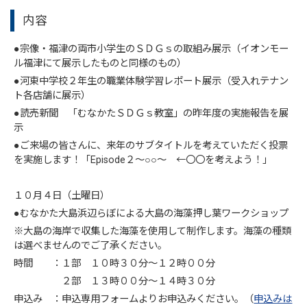
内容
●宗像・福津の両市小学生のＳＤＧｓの取組み展示（イオンモー
ル福津にて展示したものと同様のもの）
●河東中学校２年生の職業体験学習レポート展示（受入れテナン
ト各店舗に展示）
●読売新聞 「むなかたＳＤＧｓ教室」の昨年度の実施報告を展
示
●ご来場の皆さんに、来年のサブタイトルを考えていただく投票
を実施します！「Episode２～○○～ ←〇〇を考えよう！」
１０月４日（土曜日）
●むなかた大島浜辺らぼによる大島の海藻押し葉ワークショップ
※大島の海岸で収集した海藻を使用して制作します。海藻の種類
は選べませんのでご了承ください。
時間 ：１部 １０時３０分～１２時００分
２部 １３時００分～１４時３０分
申込み ：申込専用フォームよりお申込みください。（
申込みは