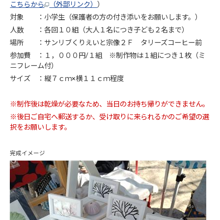
こちらから
（外部リンク）
）
対象 ：小学生（保護者の方の付き添いをお願いします。）
人数 ：各回１０組（大人１名につき子ども２名まで）
場所 ：サンリブくりえいと宗像２Ｆ タリーズコーヒー前
参加費 ：１，０００円/１組 ※制作物は１組につき１枚（ミ
ニフレーム付）
サイズ ：縦７ｃｍ×横１１ｃｍ程度
※制作後は乾燥が必要なため、当日のお持ち帰りができません。
※後日ご自宅へ郵送するか、受け取りに来られるかのご希望の選
択をお願いします。
完成イメージ