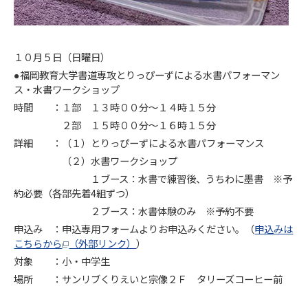
１０月５日（日曜日）
●福岡教育大学書道専攻とりっぴーずによる水書パフォーマン
ス・水書ワークショップ
時間 ：１部 １３時００分～１４時１５分
２部 １５時００分～１６時１５分
詳細 ：（１）とりっぴーずによる水書パフォーマンス
（２）水書ワークショップ
１ブース：水書で練習後、うちわに墨書 ※予
約必要（各部先着4組ずつ）
２ブース：水書体験のみ ※予約不要
申込み ：申込専用フォームよりお申込みください。（
申込みは
こちらから
（外部リンク）
）
対象 ：小・中学生
場所 ：サンリブくりえいと宗像２Ｆ タリーズコーヒー前