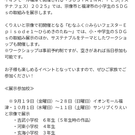
イオンモール福津で開催される『ＳＵＳＴＡＩＮＡ．ＦＥＳ(サス
テナ.フェス）２０２５』では、宗像市と福津市の小学生のＳＤＧ
ｓの取組みを展示します。
くりえいと宗像で初開催となる『むなふく☆みらいフェスタ－Ｅ
ｐｉｓｏｄｅ１～ひらめきのたね～』では、小・中学生のＳＤＧ
ｓの取組み展示のほか、サステナブルをテーマとしたワークショ
ップも開催します。
※ワークショップは事前予約制ですが、空きがあれば当日参加も
可能です。
お子様も楽しめるイベントとなっていますので、ぜひご家族でご
参加ください！
≪展示参加校≫
※９月１９日（金曜日）～２８日（日曜日）イオンモール福
津・１０月１日（水曜日）～１１日（土曜日）サンリブくりえい
と宗像で展示
・吉武小学校 ６年生（５年生時の作品）
・河東小学校 ４年生
・玄海小学校 ３年生