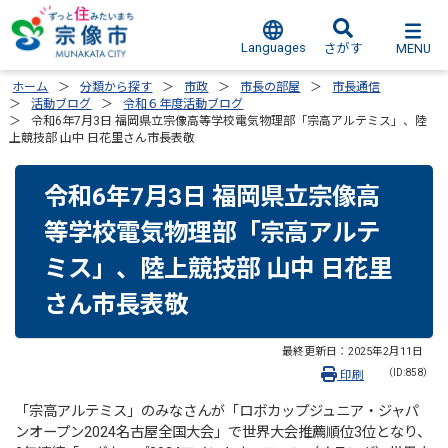
Languages
MENU
さがす
ホーム
分類から探す
市政
市長の部屋
市長通信
活動ブログ
令和６年度活動ブログ
令和6年7月3日 福岡県立宗像高等学校電気物理部「宗高アルテミス」、陸
上競技部 山中 日花里さん市長表敬
令和6年7月3日 福岡県立宗像高
等学校電気物理部「宗高アルテ
ミス」、陸上競技部 山中 日花里
さん市長表敬
最終更新日：
2025年2月11日
（ID:858）
印刷
「宗高アルテミス」のみなさんが「ロボカップジュニア・ジャパ
ンオープン2024名古屋全国大会」で世界大会推薦順位3位となり、