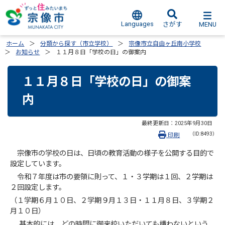
Languages
MENU
さがす
ホーム
分類から探す（市立学校）
宗像市立自由ヶ丘南小学校
お知らせ
１１月８日「学校の日」の御案内
１１月８日「学校の日」の御案
内
最終更新日：
2025年9月30日
（ID:8493）
印刷
宗像市の学校の日は、日頃の教育活動の様子を公開する目的で
設定しています。
令和７年度は市の要領に則って、１・３学期は１回、２学期は
２回設定します。
（１学期６月１０日、２学期９月１３日・１１月８日、３学期２
月１０日）
基本的には、どの時間に御来校いただいても構わないという