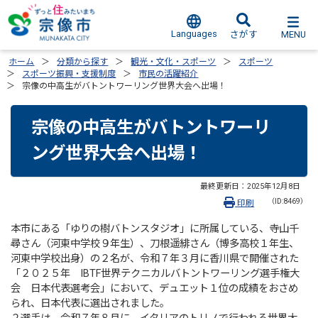
Languages
MENU
さがす
ホーム
分類から探す
観光・文化・スポーツ
スポーツ
スポーツ振興・支援制度
市民の活躍紹介
宗像の中高生がバトントワーリング世界大会へ出場！
宗像の中高生がバトントワーリ
ング世界大会へ出場！
最終更新日：
2025年12月8日
（ID:8469）
印刷
本市にある「ゆりの樹バトンスタジオ」に所属している、寺山千
尋さん（河東中学校９年生）、刀根遥緋さん（博多高校１年生、
河東中学校出身）の２名が、令和７年３月に香川県で開催された
「２０２５年 IBTF世界テクニカルバトントワーリング選手権大
会 日本代表選考会」において、デュエット１位の成績をおさめ
られ、日本代表に選出されました。