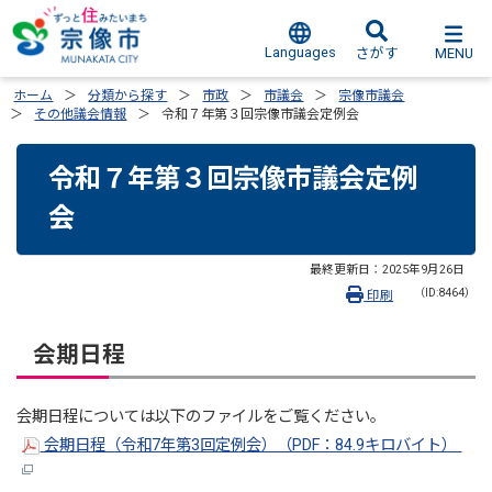
Languages
MENU
さがす
ホーム
分類から探す
市政
市議会
宗像市議会
その他議会情報
令和７年第３回宗像市議会定例会
令和７年第３回宗像市議会定例
会
最終更新日：
2025年9月26日
（ID:8464）
印刷
会期日程
会期日程については以下のファイルをご覧ください。
会期日程（令和7年第3回定例会）（PDF：84.9キロバイト）