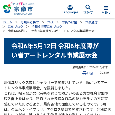
Languages
MENU
さがす
ホーム
分類から探す
市政
市長の部屋
市長通信
活動ブログ
令和６年度活動ブログ
令和6年5月12日 令和6年度障がい者アートレンタル事業展示会
令和6年5月12日 令和6年度障が
い者アートレンタル事業展示会
最終更新日：
2024年10月2日
（ID:840）
印刷
宗像ユリックス市民ギャラリーで開催されている「障がい者アー
トレンタル事業展示会」を観覧しました。
これは、福岡県が文化芸術を通じて障がいのある方の社会参加や
収入向上をはかり、制作された多様な作品の魅力を多くの方に実
感していただけるよう、県内各地で開催しているものです。6月
は、久留米シテイプラザ、アクロス福岡で開催されます。会場にお