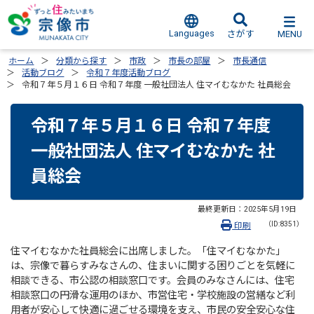
Languages
MENU
さがす
ホーム
分類から探す
市政
市長の部屋
市長通信
活動ブログ
令和７年度活動ブログ
令和７年５月１６日 令和７年度 一般社団法人 住マイむなかた 社員総会
令和７年５月１６日 令和７年度
一般社団法人 住マイむなかた 社
員総会
最終更新日：
2025年5月19日
（ID:8351）
印刷
住マイむなかた社員総会に出席しました。「住マイむなかた」
は、宗像で暮らすみなさんの、住まいに関する困りごとを気軽に
相談できる、市公認の相談窓口です。会員のみなさんには、住宅
相談窓口の円滑な運用のほか、市営住宅・学校施設の営繕など利
用者が安心して快適に過ごせる環境を支え、市民の安全安心な住