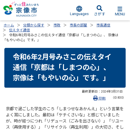
Languages
MENU
さがす
ホーム
分類から探す
市政
市長の部屋
市長通信
伝えタイ通信
令和6年2月号みさこの伝えタイ通信「京都は「しまつの心」、 宗像は
「もやいの心」です。」
令和6年2月号みさこの伝えタイ
通信「京都は「しまつの心」、
宗像は「もやいの心」です。」
最終更新日：
2024年3月31日
（ID:830）
印刷
京都で過ごした学生のころ「しまつせなあかんえ」という言葉を
よく耳にしました。最初は「ケチくさいな」と感じていました
が、時が経つにつれ「リデュース（ごみを出さない）」「リユー
ス（再使用する）」「リサイクル（再生利用）」の大切さ、そし