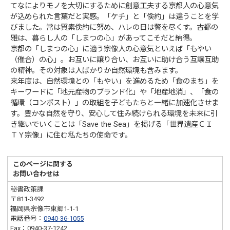
てなによりモノを大切にするために創意工夫する京都人の心意気
が込められた言葉だと実感。「ケチ」と「倹約」は違うことを学
びました。常は質素倹約に努め、ハレの日は贅を尽くす。古都の
雅は、暮らし人の「しまつの心」があってこそだと納得。
京都の「しまつの心」に適う宗像人の心意気といえば「もやい
（催合）の心」。お互いに譲り合い、お互いに助け合う互譲互助
の精神。その対象は人ばかりか自然環境も含みます。
来年度は、自然環境との「もやい」を進めるため「食のまち」を
キーワードに「地元産物のブランド化」や「地産地消」、「食の
循環（コンポスト）」の取組を子どもたちと一緒に加速化させま
す。豊かな自然を守り、安心して住み続けられる環境を未来に引
き継いでいくことは「Save the Sea」を掲げる「世界遺産ＣＩ
ＴＹ宗像」に住む私たちの使命です。
このページに関する
お問い合わせは
秘書政策課
〒811-3492
福岡県宗像市東郷1-1-1
電話番号：
0940-36-1055
Fax：0940-37-1242