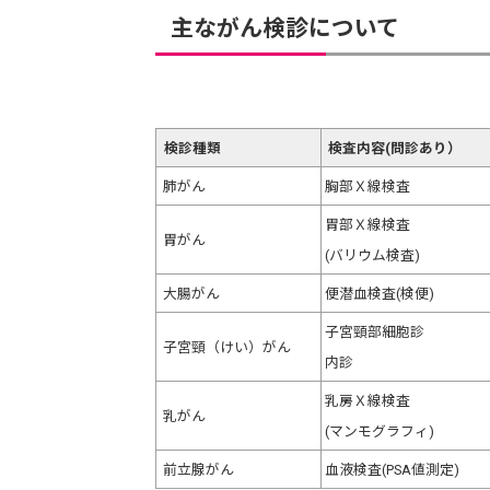
主ながん検診について
検診種類
検査内容(問診あり）
肺がん
胸部Ｘ線検査
胃部Ｘ線検査
胃がん
(バリウム検査)
大腸がん
便潜血検査(検便)
子宮頸部細胞診
子宮頸（けい）がん
内診
乳房Ｘ線検査
乳がん
(マンモグラフィ)
前立腺がん
血液検査(PSA値測定)