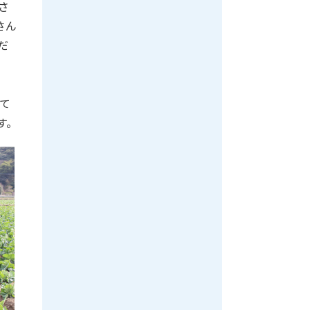
さ
さん
だ
て
す。