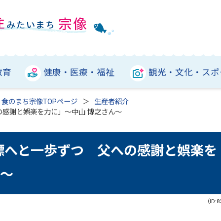
教育
健康・医療・福祉
観光・文化・スポ
食のまち宗像TOPページ
生産者紹介
の感謝と娯楽を力に」～中山 博之さん～
標へと一歩ずつ 父への感謝と娯楽を
ん～
（ID:8