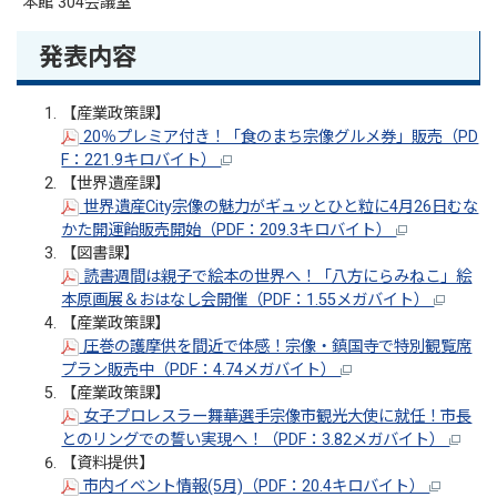
本館 304会議室
発表内容
【産業政策課】
20％プレミア付き！「食のまち宗像グルメ券」販売（PD
F：221.9キロバイト）
【世界遺産課】
世界遺産City宗像の魅力がギュッとひと粒に4月26日むな
かた開運飴販売開始（PDF：209.3キロバイト）
【図書課】
読書週間は親子で絵本の世界へ！「八方にらみねこ」絵
本原画展＆おはなし会開催（PDF：1.55メガバイト）
【産業政策課】
圧巻の護摩供を間近で体感！宗像・鎮国寺で特別観覧席
プラン販売中（PDF：4.74メガバイト）
【産業政策課】
女子プロレスラー舞華選手宗像市観光大使に就任！市長
とのリングでの誓い実現へ！（PDF：3.82メガバイト）
【資料提供】
市内イベント情報(5月)（PDF：20.4キロバイト）