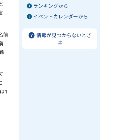
と
ランキングから
宝
イベントカレンダーから
名前
情報が見つからないとき
は
消
像
て
に
は1