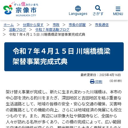
Languages
MENU
さがす
ホーム
分類から探す
市政
市長の部屋
市長通信
活動ブログ
令和７年度活動ブログ
令和７年４月１５日 川端橋橋梁架替事業完成式典
令和７年４月１５日 川端橋橋梁
架替事業完成式典
最終更新日：
2025年4月16日
（ID:8189）
印刷
架け替え事業が完成し、新たに生まれ変わった川端橋は、本市の
中心部を流れる釣川をまたぎ、深田地区と吉田地区を結ぶ重要な
生活道路として、地域の皆様の安全・安心な交通の確保、災害時
の避難路としての機能の向上、さらには地域経済の発展にも役立
つものです。また、周辺には宗像大社や鎮国寺など、全国から
人々が訪れる名所が多くあり、この橋の完成によって、広い範囲