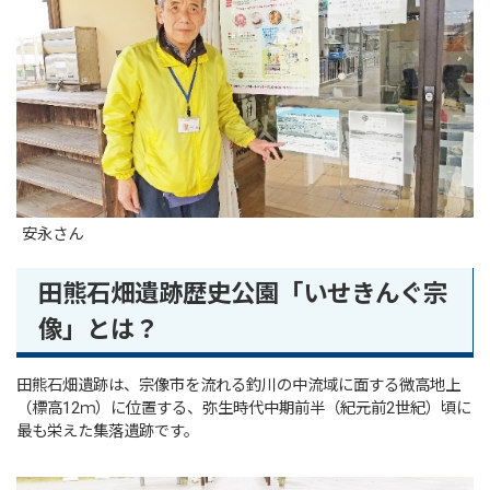
安永さん
田熊石畑遺跡歴史公園「いせきんぐ宗
像」とは？
田熊石畑遺跡は、宗像市を流れる釣川の中流域に面する微高地上
（標高12ｍ）に位置する、弥生時代中期前半（紀元前2世紀）頃に
最も栄えた集落遺跡です。