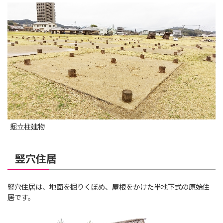
掘立柱建物
竪穴住居
竪穴住居は、地面を掘りくぼめ、屋根をかけた半地下式の原始住
居です。