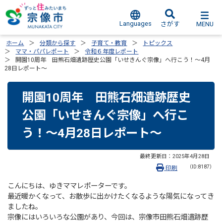
Languages
MENU
さがす
ホーム
分類から探す
子育て・教育
トピックス
ママ・パパレポート
令和６年度レポート
開園10周年 田熊石畑遺跡歴史公園「いせきんぐ宗像」へ行こう！～4月
28日レポート～
開園10周年 田熊石畑遺跡歴史
公園「いせきんぐ宗像」へ行こ
う！～4月28日レポート～
最終更新日：
2025年4月28日
（ID:8187）
印刷
こんにちは、ゆきママレポーターです。
最近暖かくなって、お散歩に出かけたくなるような陽気になってき
ましたね。
宗像にはいろいろな公園があり、今回は、宗像市田熊石畑遺跡歴