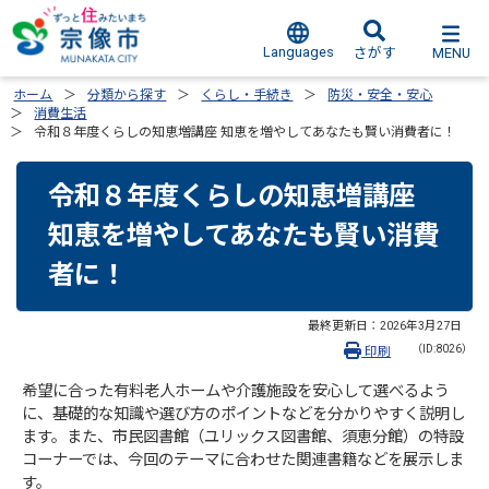
Languages
MENU
さがす
ホーム
分類から探す
くらし・手続き
防災・安全・安心
消費生活
令和８年度くらしの知恵増講座 知恵を増やしてあなたも賢い消費者に！
令和８年度くらしの知恵増講座
知恵を増やしてあなたも賢い消費
者に！
最終更新日：
2026年3月27日
（ID:8026）
印刷
希望に合った有料老人ホームや介護施設を安心して選べるよう
に、基礎的な知識や選び方のポイントなどを分かりやすく説明し
ます。また、市民図書館（ユリックス図書館、須恵分館）の特設
コーナーでは、今回のテーマに合わせた関連書籍などを展示しま
す。