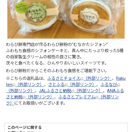
わらび餅専門店が作るわらび餅粉の“むなかたシフォン”
ふわもち食感のシフォンケーキと、真ん中にたっぷり絞った5種
の自家製生クリームの相性の良さに驚き。
次々と食べたくなる、ひんやりおいしいスイーツです。
わらび餅粉だからこそのふわもち食感をご堪能下さい。
※こちらの返礼品は、
ふるさとチョイス
（外部リンク）
、
Raku
ten
（外部リンク）
、
さとふる
（外部リンク）
、
ふるなび
（外部リンク）
、
JALふるさと納税
（外部リンク）
、
ANAふる
さと納税
（外部リンク）
、
ふるさとプレミアム
（外部リン
ク）
にてお取扱いがございます。
このページに関する