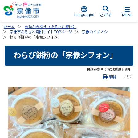
Languages
MENU
さがす
ホーム
分類から探す（ふるさと寄附）
宗像市ふるさと寄附サイトTOPページ
宗像のイチオシ
わらび餅粉の「宗像シフォン」
わらび餅粉の「宗像シフォン」
最終更新日：
2025年5月15日
（ID:8）
印刷