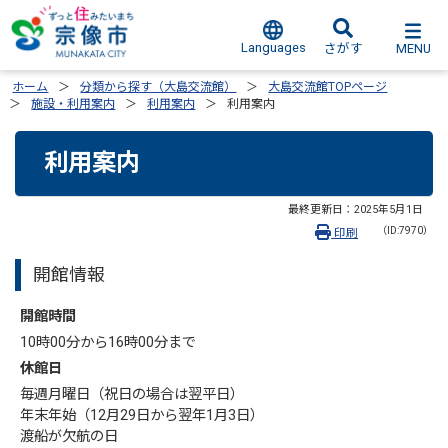
Languages
MENU
さがす
ホーム
分類から探す（大島交流館）
大島交流館TOPページ
施設・利用案内
利用案内
利用案内
利用案内
最終更新日：
2025年5月1日
（ID:7970）
印刷
開館情報
開館時間
10時00分から16時00分まで
休館日
毎週月曜日（祝日の場合は翌平日）
年末年始（12月29日から翌年1月3日）
渡船が欠航の日