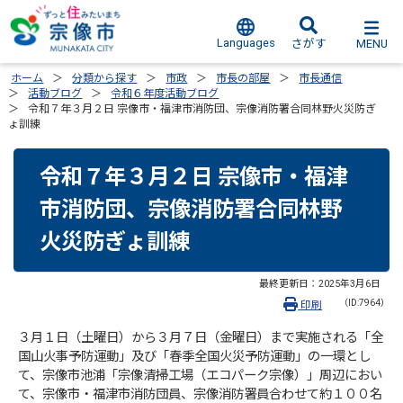
Languages
MENU
さがす
ホーム
分類から探す
市政
市長の部屋
市長通信
活動ブログ
令和６年度活動ブログ
令和７年３月２日 宗像市・福津市消防団、宗像消防署合同林野火災防ぎ
ょ訓練
令和７年３月２日 宗像市・福津
市消防団、宗像消防署合同林野
火災防ぎょ訓練
最終更新日：
2025年3月6日
（ID:7964）
印刷
３月１日（土曜日）から３月７日（金曜日）まで実施される「全
国山火事予防運動」及び「春季全国火災予防運動」の一環とし
て、宗像市池浦「宗像清掃工場（エコパーク宗像）」周辺におい
て、宗像市・福津市消防団員、宗像消防署員合わせて約１００名