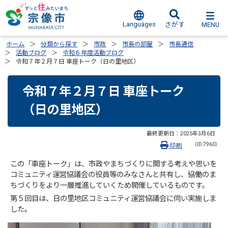
Languages
MENU
さがす
ホーム
分類から探す
市政
市長の部屋
市長通信
活動ブログ
令和６年度活動ブログ
令和７年２月７日 車座トーク（日の里地区）
令和７年２月７日 車座トーク
（日の里地区）
最終更新日：
2025年3月6日
（ID:7960）
印刷
この「車座トーク」は、市政やまちづくりに関する考えや思いを
コミュニティ運営協議会の役員等のみなさんと共有し、協働のま
ちづくりをより一層推進していくため開催しているものです。
第５回目は、日の里地区コミュニティ運営協議会に伺い実施しま
した。