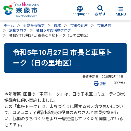
Languages
MENU
さがす
ホーム
分類から探す
市政
市長の部屋
市長通信
活動ブログ
令和５年度活動ブログ
令和5年10月27日 市長と車座トーク（日の里地区）
令和5年10月27日 市長と車座ト
ーク（日の里地区）
最終更新日：
2025年2月11日
（ID:795）
印刷
今年度第1回目の「車座トーク」は、日の里地区コミュニティ運営
協議会に伺い実施しました。
この「車座トーク」は、まちづくりに関する考え方や思いについ
て、コミュニティ運営協議会の役員のみなさんと意見交換を行
い、協働のまちづくりをより一層推進していくため開催している
ものです。