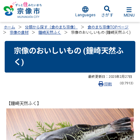
Languages
MENU
さがす
ホーム
分類から探す（食のまち宗像）
食のまち宗像TOPページ
宗像の食材
鐘崎天然ふく
宗像のおいしいもの (鐘崎天然ふく)
宗像のおいしいもの (鐘崎天然ふ
く)
最終更新日：
2025年2月27日
（ID:7913）
印刷
【鐘崎天然ふく】