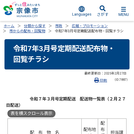
Languages
MENU
さがす
ホーム
分類から探す
市政
広報・プロモーション
市からの配布・回覧物
令和7年3月号定期配送配布物・回覧チラシ
令和7年3月号定期配送配布物・
回覧チラシ
最終更新日：
2025年2月27日
（ID:7887）
印刷
令和７年３月号定期配送 配送物一覧表
（２月２７
日配送）
表を横スクロール表示
配
配布地
布
配 布 物 名
担当課