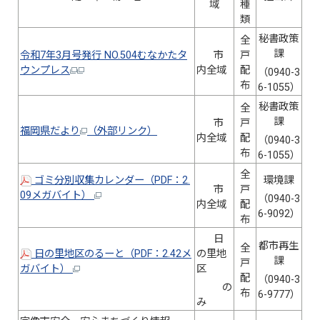
域
種
類
秘書政策
全
課
令和7年3月号発行 NO.504むなかたタ
市
戸
ウンプレス
内全域
配
（0940-3
布
6-1055）
秘書政策
全
課
市
戸
福岡県だより
（外部リンク）
内全域
配
（0940-3
布
6-1055）
全
ゴミ分別収集カレンダー（PDF：2.
環境課
市
戸
09メガバイト）
（0940-3
内全域
配
6-9092）
布
日
都市再生
全
日の里地区のるーと（PDF：2.42メ
の里地
課
戸
ガバイト）
区
配
（0940-3
の
布
6-9777）
み