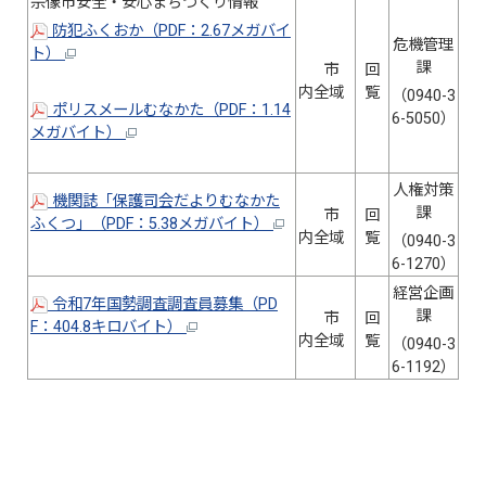
宗像市安全・安心まちづくり情報
防犯ふくおか（PDF：2.67メガバイ
危機管理
ト）
課
市
回
内全域
覧
（0940-3
ポリスメールむなかた（PDF：1.14
6-5050）
メガバイト）
人権対策
機関誌「保護司会だよりむなかた
課
市
回
ふくつ」（PDF：5.38メガバイト）
内全域
覧
（0940-3
6-1270）
経営企画
令和7年国勢調査調査員募集（PD
課
市
回
F：404.8キロバイト）
内全域
覧
（0940-3
6-1192）