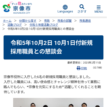
Languages
MENU
さがす
ホーム
分類から探す
市政
市長の部屋
市長通信
活動ブログ
令和５年度活動ブログ
令和5年10月2日 10月1日付新規採用職員との懇談会
令和5年10月2日 10月1日付新規
採用職員との懇談会
最終更新日：
2025年2月11日
（ID:788）
印刷
宗像市役所に入庁した6名の新規採用職員と懇談しました。
入庁した職員には、高い使命感とチャレンジ精神を持って業務に
臨んでもらい、❝宗像を元気にするため❞活躍してくれることを期
待しています。