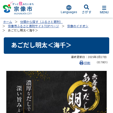
Languages
MENU
さがす
ホーム
分類から探す（ふるさと寄附）
宗像市ふるさと寄附サイトTOPページ
宗像のイチオシ
あごだし明太＜海千＞
あごだし明太＜海千＞
最終更新日：
2025年2月27日
（ID:7801）
印刷