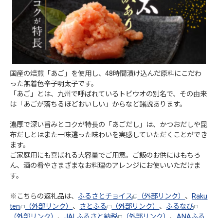
国産の焙煎「あご」を使用し、48時間漬け込んだ原料にこだわ
った無着色辛子明太子です。
「あご」とは、九州で呼ばれているトビウオの別名で、その由来
は「あごが落ちるほどおいしい」からなど諸説あります。
濃厚で深い旨みとコクが特長の「あごだし」は、かつおだしや昆
布だしとはまた一味違った味わいを実感していただくことができ
ます。
ご家庭用にも喜ばれる大容量でご用意。ご飯のお供にはもちろ
ん、酒の肴やさまざまなお料理のアレンジにお使いいただけま
す。
※こちらの返礼品は、
ふるさとチョイス
（外部リンク）
、
Raku
ten
（外部リンク）
、
さとふる
（外部リンク）
、
ふるなび
（外部リンク）
、
JALふるさと納税
（外部リンク）
、
ANAふる