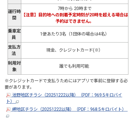
7時から 20時まで
運行時
【注意】目的地への到着予定時刻が20時を超える場合は
間
予約はできません。
乗車定
1便あたり3名（1団体の場合は4名）
員
支払方
現金、クレジットカード(※）
法
利用対
誰でも利用可能
象
※クレジットカードで支払うためにはアプリで事前に登録する必
要があります。
池野地区チラシ（20251222以降）（PDF：969.5キロバイ
ト）
岬地区チラシ（20251222以降）（PDF：968.5キロバイト）