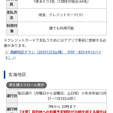
1便あたり3名（1団体の場合は4名）
員
支払方
現金、クレジットカード(※）
法
利用対
誰でも利用可能
象
※クレジットカードで支払うためにはアプリで事前に登録する必
要があります。
南郷地区チラシ（20251223以降）（PDF：829.4キロバイ
ト）
玄海地区
表を横スクロール表示
毎日運行（月曜日から金曜日、土日祝）※年末年始12月
運行日
31～1月3日は除く
7時から 20時まで
運行時
【注意】目的地への到着予定時刻が20時を超える場合は