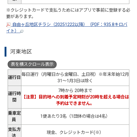
※クレジットカードで支払うためにはアプリで事前に登録する必
要があります。
自由ヶ丘地区チラシ（20251222以降）（PDF：935.8キロバ
イト）
河東地区
表を横スクロール表示
毎日運行（月曜日から金曜日、土日祝）※年末年始12月
運行日
31～1月3日は除く
7時から 20時まで
運行時
【注意】目的地への到着予定時刻が20時を超える場合は
間
予約はできません。
乗車定
1便あたり3名（1団体の場合は4名）
員
支払方
現金、クレジットカード(※）
法