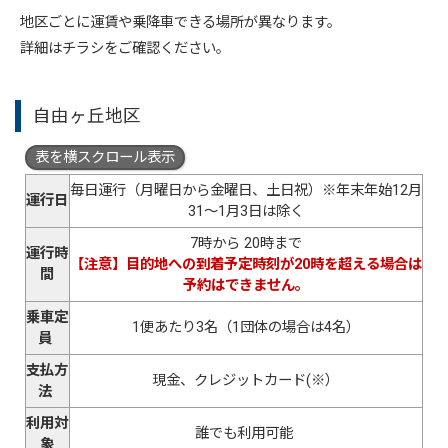
地区ごとに運賃や乗降車できる場所が異なります。
詳細はチラシをご確認ください。
自由ヶ丘地区
表を横スクロール表示
毎日運行（月曜日から金曜日、土日祝）※年末年始12月
運行日
31～1月3日は除く
7時から 20時まで
運行時
【注意】目的地への到着予定時刻が20時を超える場合は
間
予約はできません。
乗車定
1便あたり3名（1団体の場合は4名）
員
支払方
現金、クレジットカード(※）
法
利用対
誰でも利用可能
象