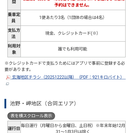
間
予約はできません。
乗車定
1便あたり3名（1団体の場合は4名）
員
支払方
現金、クレジットカード(※）
法
利用対
誰でも利用可能
象
※クレジットカードで支払うためにはアプリで事前に登録する必
要があります。
玄海地区チラシ（20251222以降）（PDF：921キロバイト）
池野・岬地区（合同エリア）
表を横スクロール表示
毎日運行（月曜日から金曜日、土日祝）※年末年始12月
運行日
31～1月3日は除く