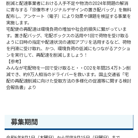
削減と配達事業者における人手不足や物流の2024年問題の解消
に寄与する「宗像市オリジナルデザインの置き配バッグ」を無料
配布し、アンケート（電子）により効果や課題を検証する事業を
実施します。
宅配便の再配達は環境負荷の増加や社会的損失に繋がっていま
す。置き配バッグ、宅配ボックスの活用や1回で荷物を受け取る
ように日時の指定や配達状況の通知アプリを活用するなど、荷物
を円滑に受け取れ、かつ、環境負荷の低減にもつながるアクショ
ンを実行して、再配達を削減しましょう！
【参考】
みんなが宅配物を一回で受け取ると・・CO2を年間25.4万トン削
減でき、約9万人相当のドライバーを救います。国土交通省「宅
配の再配達削減に向けた受取方法の多様化の促進等に関する検討
会報告書」より
募集期間
令和6年8月1日（木曜日）から同年9月15日（日曜日）まで