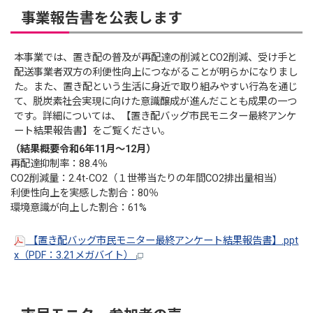
事業報告書を公表します
本事業では、置き配の普及が再配達の削減とCO2削減、受け手と
配送事業者双方の利便性向上につながることが明らかになりまし
た。また、置き配という生活に身近で取り組みやすい行為を通じ
て、脱炭素社会実現に向けた意識醸成が進んだことも成果の一つ
です。詳細については、【置き配バッグ市民モニター最終アンケ
ート結果報告書】をご覧ください。
（結果概要令和6年11月～12月）
再配達抑制率：88.4％
CO2削減量：2.4t-CO2（１世帯当たりの年間CO2排出量相当）
利便性向上を実感した割合：80％
環境意識が向上した割合：61%
【置き配バッグ市民モニター最終アンケート結果報告書】.ppt
x（PDF：3.21メガバイト）