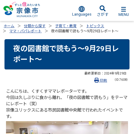
Languages
MENU
さがす
ホーム
分類から探す
子育て・教育
トピックス
ママ・パパレポート
夜の図書館で読もう～9月29日レポート～
夜の図書館で読もう～9月29日レ
ポート～
最終更新日：
2024年9月29日
（ID:7608）
印刷
こんにちは、くすくすママレポーターです。
今回は久しぶりに食から離れ、「夜の図書館で読もう」をテーマ
にレポート（笑）
宗像ユリックスにある市民図書館中央館で行われたイベントで
す。