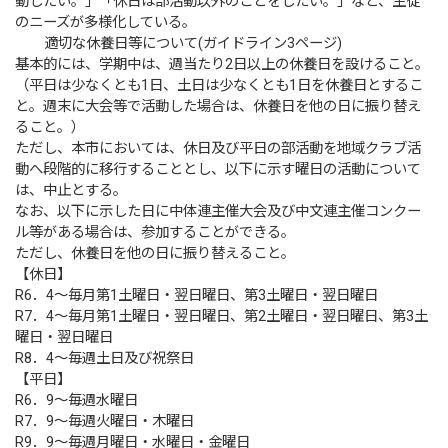
動したい。」「休日は部活動以外のことをしたい。」など、生徒
のニーズが多様化している。
適切な休養日等について(ガイドライン3ページ)
基本的には、学期中は、週当たり2日以上の休養日を設けること。
（平日は少なくとも1日、土日は少なくとも1日を休養日とするこ
と。週末に大会等で活動した場合は、休養日を他の日に振り替え
ること。）
ただし、本市においては、休日及び平日の部活動を地域クラブ活
動へ段階的に移行することとし、以下に示す曜日の活動について
は、中止とする。
なお、以下に示した日に中体連主催大会及び中文連主催コンクー
ル等がある場合は、参加することができる。
ただし、休養日を他の日に振り替えること。
【休日】
R6．4～毎月第1土曜日・翌日曜日、第3土曜日・翌日曜日
R7．4～毎月第1土曜日・翌日曜日、第2土曜日・翌日曜日、第3土
曜日・翌日曜日
R8．4～毎週土日及び祝祭日
【平日】
R6．9～毎週水曜日
R7．9～毎週火曜日・木曜日
R9．9～毎週月曜日・水曜日・金曜日