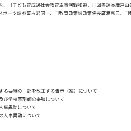
也、□子ども育成課社会教育主事河野和道、□図書課長織戸由
スポーツ課参事古沢昭一、□教育政策課政策係長廣渡惠三、□
関する要綱の一部を改正する告示（案）について
医及び学校薬剤師の委嘱について
の人事異動について
員の人事異動について