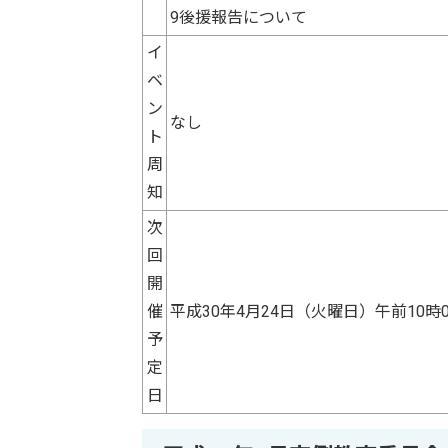
9後援報告について
イ
ベ
ン
なし
ト
周
知
次
回
開
催
平成30年4月24日（火曜日）午前10時
予
定
日