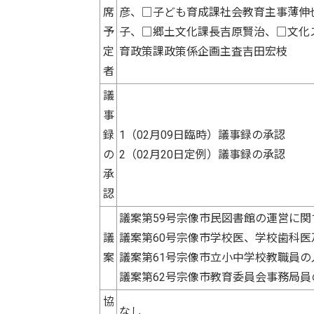
席
彦、□子ども育成課社会教育主事薄伸
予
子、□郷土文化課長吉原賢治、□文化
定
育政策課政策係企画主査吉田宏枝
者
議
事
録
1（02月09日臨時）議事録の承認
の
2（02月20日定例）議事録の承認
承
認
議案第59号宗像市民図書館の運営に
議
議案第60号宗像市学校医、学校歯科
案
議案第61号宗像市立小中学校教職員
議案第62号宗像市教育委員会事務局
協
なし