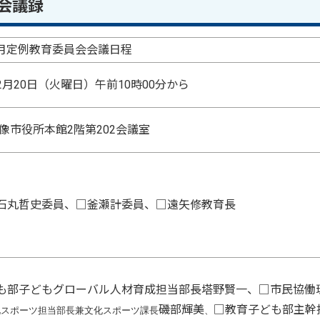
会議録
月定例教育委員会会議日程
2月20日（火曜日）午前10時00分から
像市役所本館2階第202会議室
石丸哲史委員、□釜瀬計委員、□遠矢修教育長
も部子どもグローバル人材育成担当部長塔野賢一、□市民協働
磯部輝美
□教育子ども部主幹
化スポーツ担当部長兼文化スポーツ課長
、