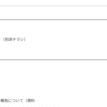
て（別添チラシ）
）
の報告について（資料