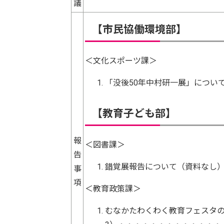
議
【市民協働環境部】
＜文化スポーツ課＞
「没後50年中村研一展」につい
【教育子ども部】
報
＜図書課＞
告
錯覚展報告について（資料なし
事
項
＜教育政策課＞
むなかたわくわく教育フェスタ