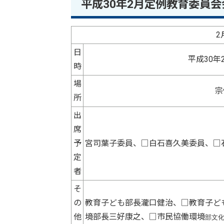
平成30年2月定例教育委員会
2
日
平成30年
時
場
宗
所
出
席
予
宮司葉子委員、□白石喜久美委員、□
定
者
そ
の
教育子ども部長瀧口健治、□教育子ど
他
境部長三好康之、□市民協働環境
部文