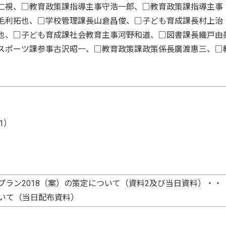
仁視、□教育政策課指導主事守浩一郎、□教育政策課指導主事
毛利拓也、□学校管理課長山倉昌俊、□子ども育成課長村上治
也、□子ども育成課社会教育主事河野和道、□図書課長織戸由
スポーツ課参事古沢昭一、□教育政策課政策係長廣渡惠三、□
1）
プラン2018（案）の策定について（資料2及び当日資料）・・
ついて（当日配布資料）