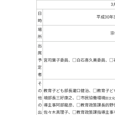
3
日
平成30年
時
場
宗
所
出
席
予
宮司葉子委員、□白石喜久美委員、□
定
者
そ
の
教育子ども部長瀧口健治、□教育子ど
他
境部長三好康之、□市民協働環境
部文
の
導主事阿部龍彦、□教育政策課長的野
出
佐々木真理子、□教育政策課指導主事