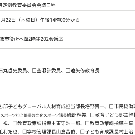
月定例教育委員会会議日程
3月22日（木曜日）午後14時00分から
像市役所本館2階第202会議室
石丸哲史委員、□釜瀬計委員、□遠矢修教育長
も部子どもグローバル人材育成担当部長塔野賢一、□市民協働
磯部輝美
□教育子ども部主幹
化スポーツ担当部長兼文化スポーツ課長
、
仁視、□教育政策課指導主事守浩一郎、□教育政策課指導主事
毛利拓也、□学校管理課長山倉昌俊、□子ども育成課長村上治