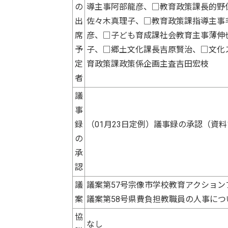
の
導主事阿部龍彦、□教育政策課長的野
出
佐々木真理子、□教育政策課指導主事
席
彦、□子ども育成課社会教育主事薄伸
予
子、□郷土文化課長吉原賢治、□文化
定
育政策課政策係企画主査吉田宏枝
者
議
事
録
（01月23日定例）議事録の承認（資料
の
承
認
議
議案第57号宗像市学校教育アクション
案
議案第58号県費負担教職員の人事に
協
なし