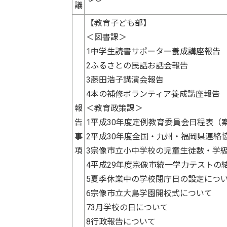
議
【教育子ども部】
＜図書課＞
1中学生読書サポーター養成講座報告
2ふるさとの民話お話会報告
3藤田浩子講演会報告
4本の補修ボランティア養成講座報告
報
＜教育政策課＞
告
1平成30年度定例教育委員会日程表（
事
2平成30年度全国・九州・福岡県連絡
項
3宗像市立小中学校の児童生徒数・学級
4平成29年度宗像市統一学力テストの
5夏季休業中の学校閉庁日の設定につ
6宗像市立大島学園開校式について
73月学校の日について
8行政報告について