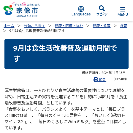
Languages
MENU
さがす
ホーム
分類から探す
健康・医療・福祉
健康・食育
食育
9月は食生活改善普及運動月間です
9月は食生活改善普及運動月間で
す
最終更新日：
2024年11月13日
（ID:7488）
印刷
厚生労働省は、一人ひとりが食生活改善の重要性について理解を
深め、日常生活での実践を促進することを目的に毎年9月を「食生
活改善普及運動月間」としています。
「食事をおいしく、バランスよく」を基本テーマとし「毎日プラ
ス1皿の野菜」、「毎日のくらしに果物を」、「おいしく減塩1日
マイナス2g」、「毎日のくらしにWithミルク」を重点に目標とし
ています。