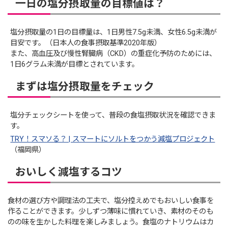
一日の塩分摂取量の目標値は？
塩分摂取量の1日の目標量は、1日男性7.5g未満、女性6.5g未満が
目安です。（日本人の食事摂取基準2020年版）
また、高血圧及び慢性腎臓病（CKD）の重症化予防のためには、
1日6グラム未満が目標とされています。
まずは塩分摂取量をチェック
塩分チェックシートを使って、普段の食塩摂取状況を確認できま
す。
TRY！スマソる？ | スマートにソルトをつかう減塩プロジェクト
（福岡県）
おいしく減塩するコツ
食材の選び方や調理法の工夫で、塩分控えめでもおいしい食事を
作ることができます。少しずつ薄味に慣れていき、素材のそのも
のの味を生かした料理を楽しみましょう。食塩のナトリウムはカ