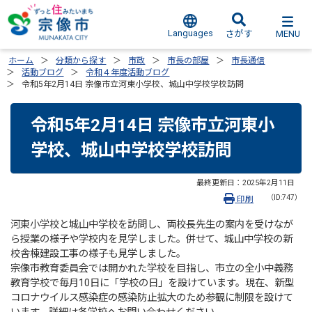
Languages
MENU
さがす
ホーム
分類から探す
市政
市長の部屋
市長通信
活動ブログ
令和４年度活動ブログ
令和5年2月14日 宗像市立河東小学校、城山中学校学校訪問
令和5年2月14日 宗像市立河東小
学校、城山中学校学校訪問
最終更新日：
2025年2月11日
（ID:747）
印刷
河東小学校と城山中学校を訪問し、両校長先生の案内を受けなが
ら授業の様子や学校内を見学しました。併せて、城山中学校の新
校舎棟建設工事の様子も見学しました。
宗像市教育委員会では開かれた学校を目指し、市立の全小中義務
教育学校で毎月10日に「学校の日」を設けています。現在、新型
コロナウイルス感染症の感染防止拡大のため参観に制限を設けて