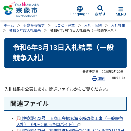
Languages
MENU
さがす
ホーム
分類から探す
しごと・産業
入札・契約
入札結果
令和５年度入札結果
令和6年3月13日入札結果（一般競争入札）
令和6年3月13日入札結果（一般
競争入札）
最終更新日：
2025年2月20日
（ID:7413）
印刷
入札結果を公表します。関連ファイルからご覧ください。
関連ファイル
建築課422号 旧商工会館玄海支所改修工事（一般競争
入札）（PDF：80.6キロバイト）
建築課422号 調査基準価格等の公表（令和6年3月13日