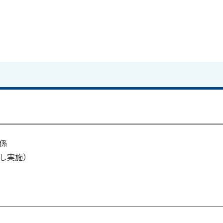
係
し実施）