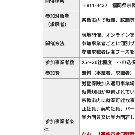
開催場所
〒811-3437 福岡県宗
参加対象者
宗像市内で就職、転職等
（求職者）
現地開催、オンライン実
開催方法
参加事業者ごとに個別ブ
参加求職者は各ブースを
参加事業者数
25～30社程度 ※申込
参加費
無料（事業者、求職者）
労働保険加入適用事業場
就業規則が整備されてい
宗像市内に就業可能な事
正社員、契約社員、パー
暴力団員又は暴力団若し
参加事業者条
件
なお、「
宗像市合同就職