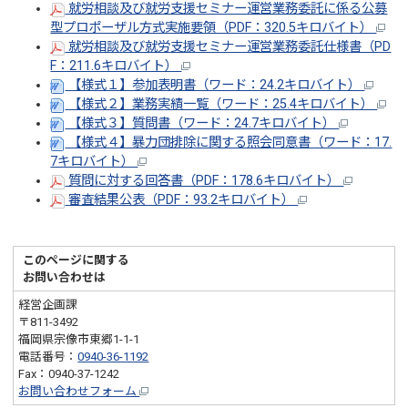
就労相談及び就労支援セミナー運営業務委託に係る公募
型プロポーザル方式実施要領（PDF：320.5キロバイト）
就労相談及び就労支援セミナー運営業務委託仕様書（PD
F：211.6キロバイト）
【様式１】参加表明書（ワード：24.2キロバイト）
【様式２】業務実績一覧（ワード：25.4キロバイト）
【様式３】質問書（ワード：24.7キロバイト）
【様式４】暴力団排除に関する照会同意書（ワード：17.
7キロバイト）
質問に対する回答書（PDF：178.6キロバイト）
審査結果公表（PDF：93.2キロバイト）
このページに関する
お問い合わせは
経営企画課
〒811-3492
福岡県宗像市東郷1-1-1
電話番号：
0940-36-1192
Fax：0940-37-1242
お問い合わせフォーム