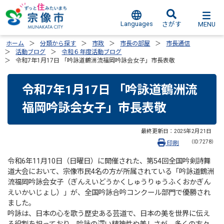
Languages
MENU
さがす
ホーム
分類から探す
市政
市長の部屋
市長通信
活動ブログ
令和６年度活動ブログ
令和7年1月17日 「吟詠道鶴洲流福岡吟詠会女子」市長表敬
令和7年1月17日 「吟詠道鶴洲流
福岡吟詠会女子」市長表敬
最終更新日：
2025年2月21日
（ID:7278）
印刷
令和6年11月10日（日曜日）に開催された、第54回全国吟剣詩舞
道大会において、宗像市民4名の方が所属されている「吟詠道鶴洲
流福岡吟詠会女子（ぎんえいどうかくしゅうりゅうふくおかぎん
えいかいじょし）」が、全国吟詠合吟コンクール部門で優勝され
ました。
吟詠は、日本の心を歌う歴史ある芸道で、日本の美を世界に伝え