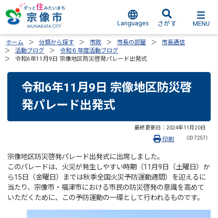
Languages
MENU
さがす
ホーム
分類から探す
市政
市長の部屋
市長通信
活動ブログ
令和６年度活動ブログ
令和6年11月9日 宗像地区防災啓発パレード出発式
令和6年11月9日 宗像地区防災啓
発パレード出発式
最終更新日：
2024年11月20日
（ID:7257）
印刷
宗像地区防災啓発パレード出発式に出席しました。
このパレードは、火災が発生しやすい時期（11月9日（土曜日）か
ら15日（金曜日）までは秋季全国火災予防運動週間）を迎えるに
当たり、宗像市・福津市における市民の防災啓発の意識を高めて
いただくために、この予防運動の一環として行われるものです。