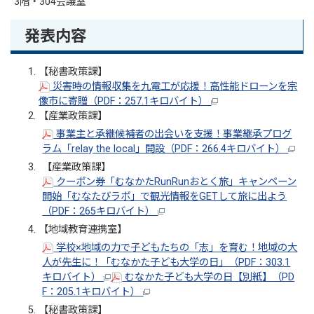
3階・304会議室
発表内容
【秘書政策課】
災害時の情報収集を九電工が応援！高性能ドローンを宗
像市に寄贈（PDF：257.1キロバイト）
【産業政策課】
事業主と承継候補者の出会いを支援！事業継承プログ
ラム「relay the local」開設（PDF：266.4キロバイト）
【産業政策課】
クーポン券「むなかたRunRunおとく旅」キャンペーン
開始「むなたびラボ」で観光情報をGETして旅に出よう
（PDF：265キロバイト）
【地域教育連携室】
学校×地域の力で子どもたちの「志」を育む！地域の大
人が先生に！「むなかた子ども大学の日」（PDF：303.1
キロバイト）
むなかた子ども大学の日【別紙】（PD
F：205.1キロバイト）
【秘書政策課】