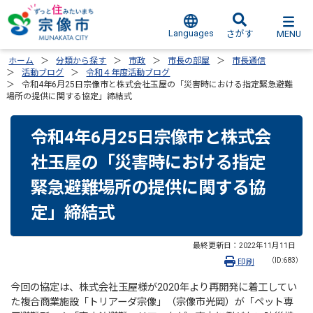
Languages
MENU
さがす
ホーム
分類から探す
市政
市長の部屋
市長通信
活動ブログ
令和４年度活動ブログ
令和4年6月25日宗像市と株式会社玉屋の「災害時における指定緊急避難
場所の提供に関する協定」締結式
令和4年6月25日宗像市と株式会
社玉屋の「災害時における指定
緊急避難場所の提供に関する協
定」締結式
最終更新日：
2022年11月11日
（ID:683）
印刷
今回の協定は、株式会社玉屋様が2020年より再開発に着工してい
た複合商業施設「トリアーダ宗像」（宗像市光岡）が「ペット専