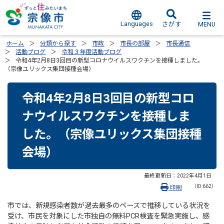
Languages
MENU
さがす
ホーム
分類から探す
市政
市長の部屋
市長通信
活動ブログ
令和３年度活動ブログ
令和4年2月8日3回目の新型コロナウイルスワクチンを接種しました。
（宗像ユリックス集団接種会場）
令和4年2月8日3回目の新型コロ
ナウイルスワクチンを接種しま
した。（宗像ユリックス集団接種
会場）
最終更新日：
2022年4月1日
（ID:662）
印刷
市では、新規感染者数が過去最多のペースで推移している状況を
受け、市民を対象にした市独自の無料PCR検査を緊急実施し、感