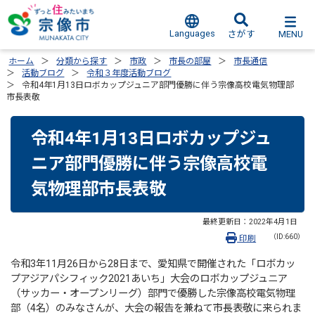
Languages
MENU
さがす
ホーム
分類から探す
市政
市長の部屋
市長通信
活動ブログ
令和３年度活動ブログ
令和4年1月13日ロボカップジュニア部門優勝に伴う宗像高校電気物理部
市長表敬
令和4年1月13日ロボカップジュ
ニア部門優勝に伴う宗像高校電
気物理部市長表敬
最終更新日：
2022年4月1日
（ID:660）
印刷
令和3年11月26日から28日まで、愛知県で開催された「ロボカッ
プアジアパシフィック2021あいち」大会のロボカップジュニア
（サッカー・オープンリーグ）部門で優勝した宗像高校電気物理
部（4名）のみなさんが、大会の報告を兼ねて市長表敬に来られま