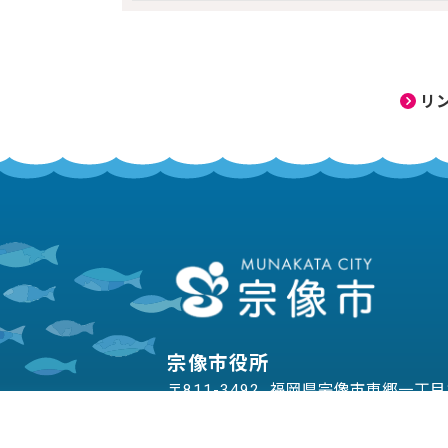
リ
宗像市役所
〒811-3492 福岡県宗像市東郷一丁
電話番号:
0940-36-1121
Fax:0940-
開庁時間：午前8時30分から午後5時（