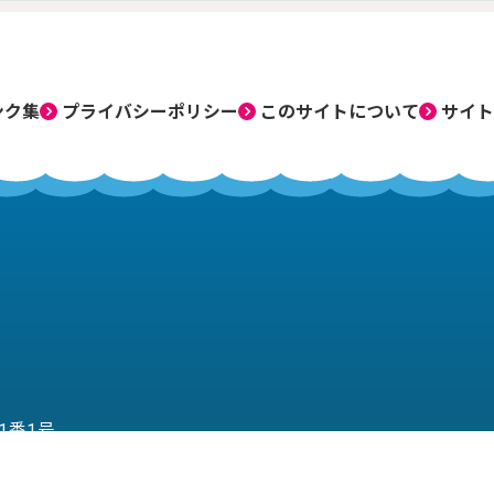
ンク集
プライバシーポリシー
このサイトについて
サイト
目1番1号
37-1242
土曜日・日曜日、祝日、12月29日から翌年1月3日は休み）