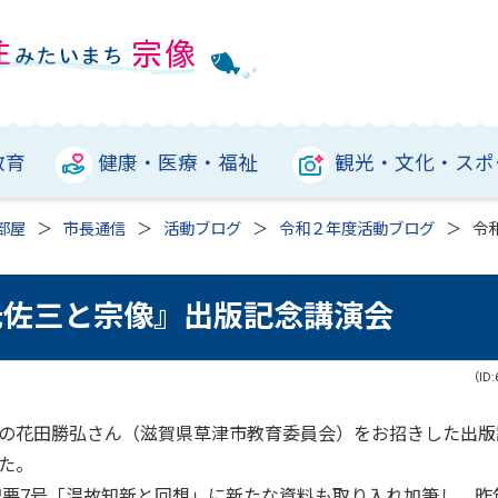
教育
健康・医療・福祉
観光・文化・スポ
部屋
市長通信
活動ブログ
令和２年度活動ブログ
令
出光佐三と宗像』出版記念講演会
（ID:
の花田勝弘さん（滋賀県草津市教育委員会）をお招きした出版
た。
紀要7号「温故知新と回想」に新たな資料も取り入れ加筆し、昨