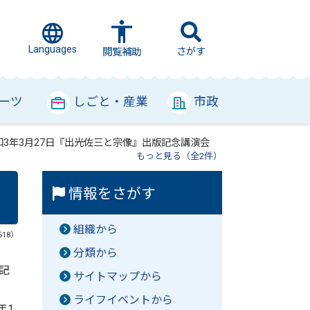
Languages
さがす
閲覧補助
ーツ
しごと・産業
市政
和3年3月27日『出光佐三と宗像』出版記念講演会
もっと見る（全2件）
情報をさがす
組織から
618）
分類から
記
サイトマップから
ライフイベントから
年1