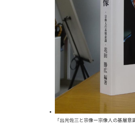
「出光佐三と宗像ー宗像人の基層意